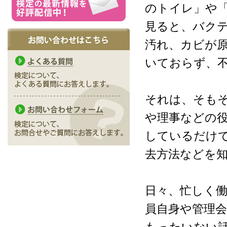
のトイレ」や
見ると、バク
汚れ、カビが
いておらず、
それは、そも
や理事などの
しているだけ
去方法などを
日々、忙しく
員自身や管理